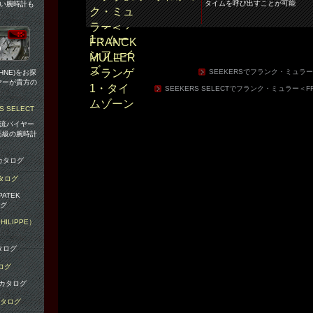
タイムを呼び出すことが可能
易い腕時計も
SEEKERSでフランク・ミュラー＜
HNE)をお探
ヤーが貴方の
SEEKERS SELECTでフランク・ミュラー＜F
の一流バイヤー
高級の腕時計
。
タログ
ILIPPE）
ログ
カタログ