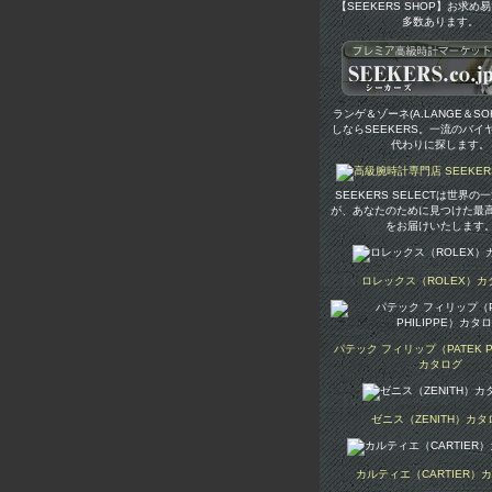
【SEEKERS SHOP】お求め
多数あります。
ランゲ＆ゾーネ(A.LANGE＆SO
しならSEEKERS。一流のバイ
代わりに探します。
SEEKERS SELECTは世界
が、あなたのために見つけた最
をお届けいたします
ロレックス（ROLEX）カ
パテック フィリップ（PATEK PH
カタログ
ゼニス（ZENITH）カタ
カルティエ（CARTIER）