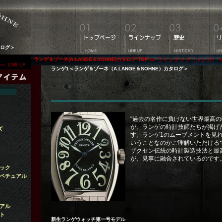
タログ＞
ランゲ＆ゾーネ(A.LANGE＆SOHNE)カタログ TOP
ラインナップ（メンズ）
ランゲ1＜ランゲ＆ゾーネ（A.LANGE＆SOHNE）カタログ＞
"過去の名作に負けない世界最高の
が、ランゲの時計技師たちが掲げ
ズ
す。ランゲ1のムーブメントを見
いうことなのかご理解いただける
ザクセン伝統の時計製造技法と最
が、見事に融合されているのです
ック
ペチュアル
アル
ト
新生ランゲウォッチ第一号モデル