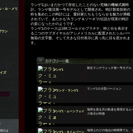
ランゲ1はいまだかつて存在したことのない究極の機械式腕時
ル・ル・メリ
計。ランゲ復活第一号モデルとして開発され、時計製造技術の
粋を集めたこの時計には、愛好家たちもうならせる魅力が満載
されていて、あたかも“A.ランゲ＆ゾーネ”の伝説が現実の時計
の姿になったかのようです。
ランゲ1のケースは18Kゴールドかプラチナ。時と分を表示す
ダウン
る二つのサブダイヤルがアシメトリカルに配置されたシルバー
無垢の文字盤、そして大きな日付表示に真っ先に目を惹かれま
す。
新生ランゲウォッチ第一号モデル
ランゲ1
イズ
ランゲ1の大型バージョン
グランド・ランゲ1
地球を巡る月の軌道を再現するム
ランゲ1・ムーンフェイ
ズ表示が特徴
ズ
地球上のどの地点の時間帯でも、
時計は
ランゲ1・タイムゾーン