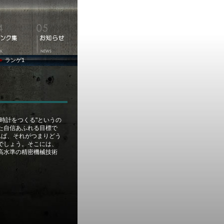
ランゲ1
時計をつくる"というの
た自信あふれる目標で
れば、それがつまりどう
でしょう。そこには、
高水準の精密機械技術
。